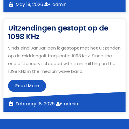
May
admin
May 19, 2026
admin
19,
2026
Uitzendingen gestopt op de
Uitzendingen
1098 KHz
gestopt
Sinds eind Januari ben ik gestopt met het uitzenden
op
op de middengolf frequentie 1098 KHz. Since the
de
end of January i stopped with transmitting on the
1098
1098 KHz in the mediumwave band.
KHz
Read
Read More
More
February
admin
February 18, 2026
admin
18,
2026