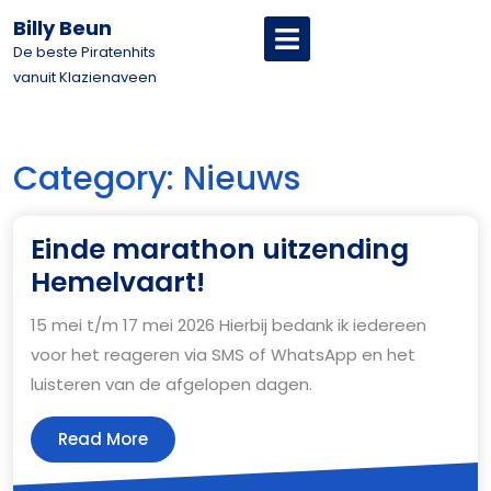
Skip
Billy Beun
Open
to
Menu
De beste Piratenhits
content
vanuit Klazienaveen
Category:
Nieuws
Einde marathon uitzending
Einde
Hemelvaart!
marathon
15 mei t/m 17 mei 2026 Hierbij bedank ik iedereen
uitzending
voor het reageren via SMS of WhatsApp en het
Hemelvaart!
luisteren van de afgelopen dagen.
Read
Read More
More